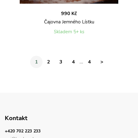
990 Kč
Čajovna Jemného Lístku
Skladem 5+ ks
...
1
2
3
4
4
>
Kontakt
+420 702 223 233