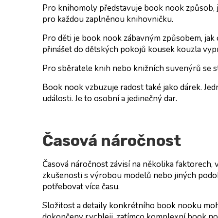
Pro
knihomoly
představuje book nook způsob, ja
pro každou zaplněnou knihovničku.
Pro
děti
je book nook zábavným způsobem, jak ob
přinášet do dětských pokojů kousek kouzla vypr
Pro
sběratele knih
nebo
knižních suvenýrů
se s
Book nook
vzbuzuje radost také jako dárek. Jedn
události. Je to osobní a jedinečný dar.
Časová náročnost
Časová náročnost závisí na několika faktorech, v
zkušenosti s výrobou modelů nebo jiných podob
potřebovat více času.
Složitost a detaily konkrétního book nooku mo
dokončeny rychleji, zatímco komplexní book no