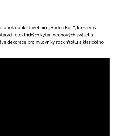
 s book nook stavebnicí
„
Rock’n’Roll
“
, která vás
tarých elektrických kytar, neonových světel a
ální dekorace pro milovníky rock'n'rollu a klasického