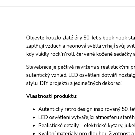
Objevte kouzlo zlaté éry 50. let s book nook st
zaplňují vzduch a neonová světla vrhají svůj svi
kdy vládly rock'n'roll, červené kožené sedačky a
Stavebnice je pečlivě navržena s realistickými pr
autentický vzhled. LED osvětlení dotváří nostalg
stylu, DIY projektů a jedinečných dekorací.
Vlastnosti produktu:
Autentický retro design inspirovaný 50. let
LED osvětlení vytvářející atmosféru staréh
Realistické detaily – elektrické kytary, juk
Kvalitní materiály pro dlouhou životnost a