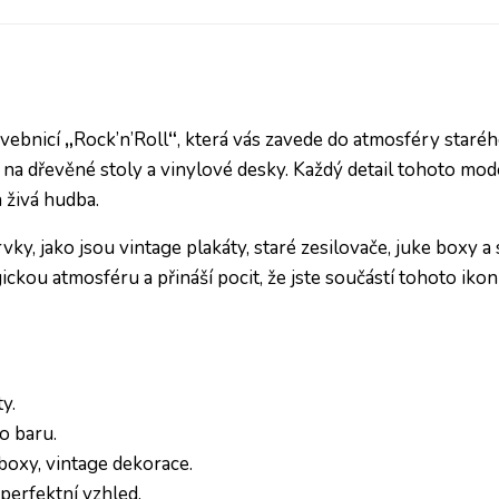
avebnicí
„
Rock’n’Roll
“
, která vás zavede do atmosféry staréh
t na dřevěné stoly a vinylové desky. Každý detail tohoto mod
 živá hudba.
vky, jako jsou vintage plakáty, staré zesilovače, juke boxy a
ickou atmosféru a přináší pocit, že jste součástí tohoto iko
y.
o baru.
eboxy, vintage dekorace.
 perfektní vzhled.