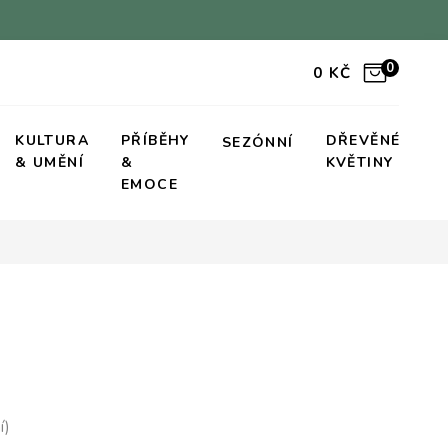
0
0
KČ
KULTURA
PŘÍBĚHY
DŘEVĚNÉ
SEZÓNNÍ
& UMĚNÍ
&
KVĚTINY
EMOCE
í)