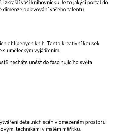
zkrášlí vaši knihovničku. Je to jakýsi portál do
é dimenze objevování vašeho talentu.
ich oblíbených knih. Tento kreativní kousek
uře s uměleckým vyjádřením.
stě necháte unést do fascinujícího světa
 Vytváření detailních scén v omezeném prostoru
novými technikami v malém měřítku.