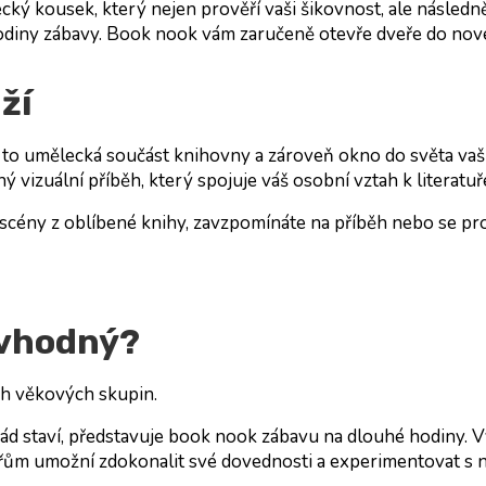
kousek, který nejen prověří vaši šikovnost, ale následně i 
hodiny zábavy. Book nook vám zaručeně otevře dveře do nov
ží
je to umělecká součást knihovny a zároveň okno do světa vaš
ý vizuální příběh, který spojuje váš osobní vztah k literat
 scény z oblíbené knihy, zavzpomínáte na příběh nebo se pro
 vhodný?
ch věkových skupin.
 rád staví, představuje book nook zábavu na dlouhé hodiny.
řům umožní zdokonalit své dovednosti a experimentovat s 