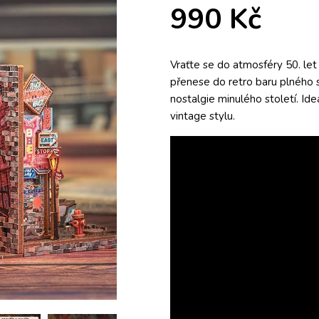
990 Kč
Vraťte se do atmosféry 50. let
přenese do retro baru plného s
nostalgie minulého století. Ide
vintage stylu.