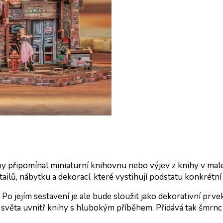
y připomínal miniaturní knihovnu nebo výjev z knihy v malé 
ilů, nábytku a dekorací, které vystihují podstatu konkrétní k
o jejím sestavení je ale bude sloužit jako dekorativní prve
D světa uvnitř knihy s hlubokým příběhem. Přidává tak šmrn