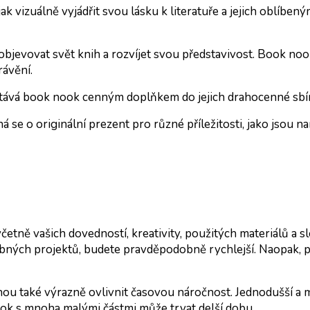
k vizuálně vyjádřit svou lásku k literatuře a jejich oblíben
jevovat svět knih a rozvíjet svou představivost. Book nook
ávění.
tává book nook cenným doplňkem do jejich drahocenné sbír
á se o originální prezent pro různé příležitosti, jako jsou n
četně vašich dovedností, kreativity, použitých materiálů a sl
ných projektů, budete pravděpodobně rychlejší. Naopak, p
hou také výrazně ovlivnit časovou náročnost. Jednodušší a
ok s mnoha malými částmi může trvat delší dobu.