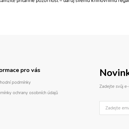
 okamžitě přitáhne pozornost – daruj svému knihovnímu regál
formace pro vás
Novin
hodní podmínky
Zadejte svůj e-
mínky ochrany osobních údajů