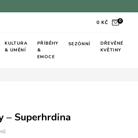
0
0
KČ
KULTURA
PŘÍBĚHY
DŘEVĚNÉ
SEZÓNNÍ
& UMĚNÍ
&
KVĚTINY
EMOCE
y – Superhrdina
ní)