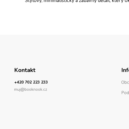
Stylový, minimalistický a zábavný detail, který
Kontakt
In
+420 702 223 233
Obc
muj@booknook.cz
Pod