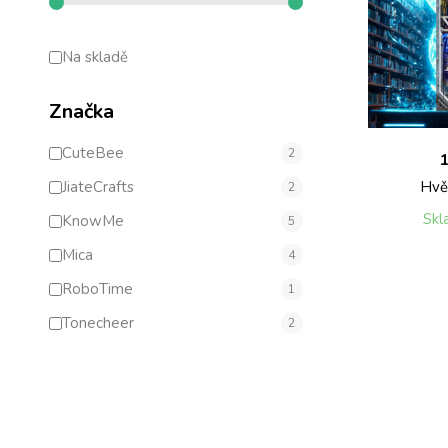
Na skladě
Značka
CuteBee
2
1
JiateCrafts
Hvě
2
Skl
KnowMe
5
Mica
4
RoboTime
1
Tonecheer
2