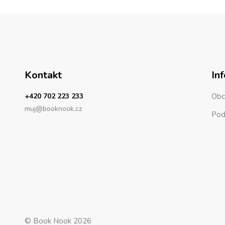
Kontakt
In
+420 702 223 233
Obc
muj@booknook.cz
Pod
© Book Nook 2026