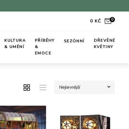
0
0
KČ
KULTURA
PŘÍBĚHY
DŘEVĚNÉ
SEZÓNNÍ
& UMĚNÍ
&
KVĚTINY
EMOCE
Nejlevnější