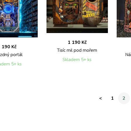
1 190 Kč
 190 Kč
Tisíc mil pod mořem
zdný portál
Ná
Skladem 5+ ks
adem 5+ ks
<
1
2