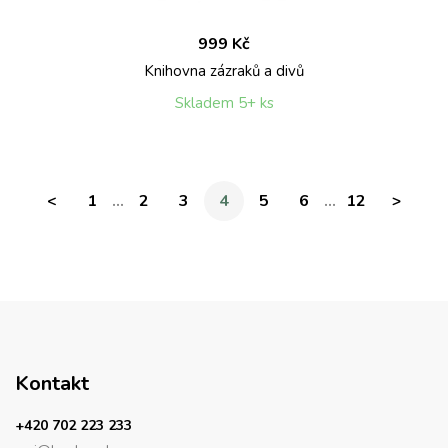
999 Kč
Knihovna zázraků a divů
Skladem 5+ ks
...
...
<
1
2
3
4
5
6
12
>
Kontakt
+420 702 223 233