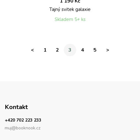
1 190 Kč
Tajný svitek galaxie
Skladem 5+ ks
<
1
2
3
4
5
>
Kontakt
+420 702 223 233
muj@booknook.cz