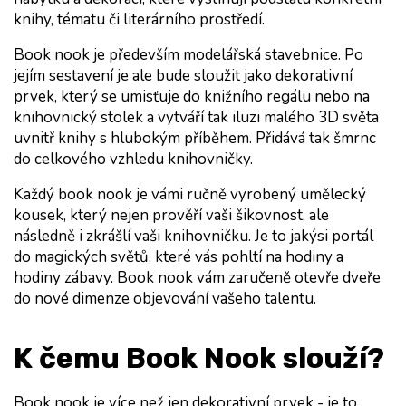
knihy, tématu či literárního prostředí.
Book nook je především modelářská stavebnice. Po 
jejím sestavení je ale bude sloužit jako dekorativní 
prvek, který se umisťuje do knižního regálu nebo na 
knihovnický stolek a vytváří tak iluzi malého 3D světa 
uvnitř knihy s hlubokým příběhem. Přidává tak šmrnc 
do celkového vzhledu knihovničky.
Každý book nook je vámi ručně vyrobený umělecký 
kousek, který nejen prověří vaši šikovnost, ale 
následně i zkrášlí vaši knihovničku. Je to jakýsi portál 
do magických světů, které vás pohltí na hodiny a 
hodiny zábavy. Book nook vám zaručeně otevře dveře 
do nové dimenze objevování vašeho talentu.
K čemu Book Nook slouží?
Book nook je více než jen dekorativní prvek - je to 