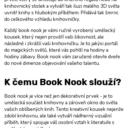
knihovnický stolek a vytváří tak iluzi malého 3D světa 
uvnitř knihy s hlubokým příběhem. Přidává tak šmrnc 
do celkového vzhledu knihovničky.
Každý book nook je vámi ručně vyrobený umělecký 
kousek, který nejen prověří vaši šikovnost, ale 
následně i zkrášlí vaši knihovničku. Je to jakýsi portál 
do magických světů, které vás pohltí na hodiny a 
hodiny zábavy. Book nook vám zaručeně otevře dveře 
do nové dimenze objevování vašeho talentu.
K čemu Book Nook slouží?
Book nook je více než jen dekorativní prvek - je to 
umělecká součást knihovny a zároveň okno do světa 
vašich oblíbených knih. Tento kreativní kousek nejenže 
zdobí knihovnu, ale také vytváří nádherný vizuální 
příběh, který spojuje váš osobní vztah k literatuře s 