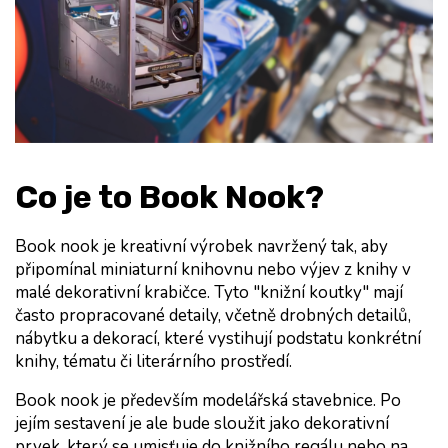
Co je to Book Nook?
Book nook je kreativní výrobek navržený tak, aby 
připomínal miniaturní knihovnu nebo výjev z knihy v 
malé dekorativní krabičce. Tyto "knižní koutky" mají 
často propracované detaily, včetně drobných detailů, 
nábytku a dekorací, které vystihují podstatu konkrétní 
knihy, tématu či literárního prostředí.
Book nook je především modelářská stavebnice. Po 
jejím sestavení je ale bude sloužit jako dekorativní 
prvek, který se umisťuje do knižního regálu nebo na 