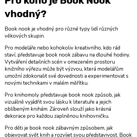
Pro koho je Book Nook 
vhodný?
Book nook je vhodný pro různé typy lidí různých 
věkových skupin.
Pro 
modeláře
 nebo kohokoliv 
kreativního
, kdo rád 
staví, představuje book nook zábavu na dlouhé hodiny. 
Vytváření detailních scén v omezeném prostoru 
knižního výřezu může být výzvou, která modelářům 
umožní zdokonalit své dovednosti a experimentovat s 
novými technikami v malém měřítku.
Pro 
knihomoly
 představuje book nook způsob, jak 
vizuálně vyjádřit svou lásku k literatuře a jejich 
oblíbeným knihám. Zároveň slouží jako krásná 
dekorace pro každou zaplněnou knihovničku.
Pro 
děti
 je book nook zábavným způsobem, jak 
objevovat svět knih a rozvíjet svou představivost. Book 