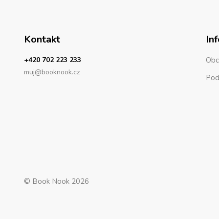
Kontakt
In
+420 702 223 233
Obc
muj@booknook.cz
Pod
© Book Nook 2026