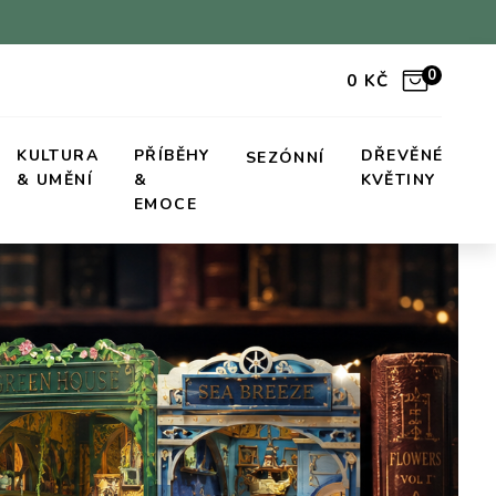
0
0
KČ
KULTURA
PŘÍBĚHY
DŘEVĚNÉ
SEZÓNNÍ
& UMĚNÍ
&
KVĚTINY
EMOCE