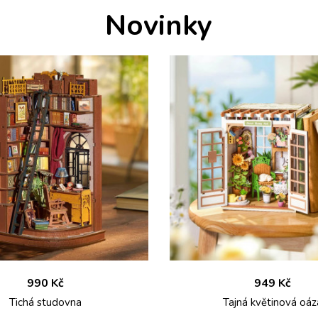
Novinky
990 Kč
949 Kč
Tichá studovna
Tajná květinová oáz